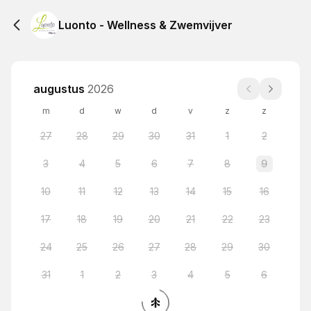
Luonto - Wellness & Zwemvijver
augustus
2026
m
d
w
d
v
z
z
27
28
29
30
31
1
2
3
4
5
6
7
8
9
10
11
12
13
14
15
16
17
18
19
20
21
22
23
24
25
26
27
28
29
30
31
1
2
3
4
5
6