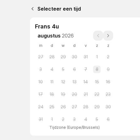
Selecteer een tijd
Frans 4u
augustus
2026
m
d
w
d
v
z
z
27
28
29
30
31
1
2
3
4
5
6
7
8
9
10
11
12
13
14
15
16
17
18
19
20
21
22
23
24
25
26
27
28
29
30
31
1
2
3
4
5
6
Tijdzone
(
Europe/Brussels
)