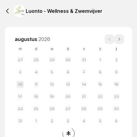
Luonto - Wellness & Zwemvijver
augustus
2026
m
d
w
d
v
z
z
27
28
29
30
31
1
2
3
4
5
6
7
8
9
10
11
12
13
14
15
16
17
18
19
20
21
22
23
24
25
26
27
28
29
30
31
1
2
3
4
5
6