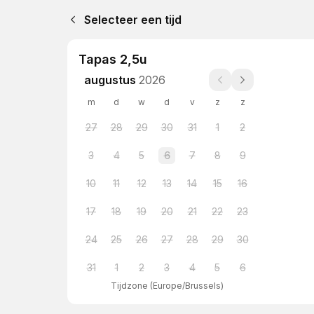
Selecteer een tijd
Tapas 2,5u
augustus
2026
m
d
w
d
v
z
z
27
28
29
30
31
1
2
3
4
5
6
7
8
9
10
11
12
13
14
15
16
17
18
19
20
21
22
23
24
25
26
27
28
29
30
31
1
2
3
4
5
6
Tijdzone
(
Europe/Brussels
)