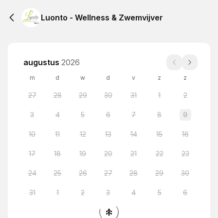
Luonto - Wellness & Zwemvijver
augustus
2026
m
d
w
d
v
z
z
27
28
29
30
31
1
2
3
4
5
6
7
8
9
10
11
12
13
14
15
16
17
18
19
20
21
22
23
24
25
26
27
28
29
30
31
1
2
3
4
5
6