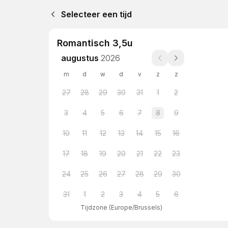
Selecteer een tijd
Romantisch 3,5u
augustus
2026
m
d
w
d
v
z
z
27
28
29
30
31
1
2
3
4
5
6
7
8
9
10
11
12
13
14
15
16
17
18
19
20
21
22
23
24
25
26
27
28
29
30
31
1
2
3
4
5
6
Tijdzone
(
Europe/Brussels
)