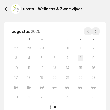
Luonto - Wellness & Zwemvijver
augustus
2026
m
d
w
d
v
z
z
27
28
29
30
31
1
2
3
4
5
6
7
8
9
10
11
12
13
14
15
16
17
18
19
20
21
22
23
24
25
26
27
28
29
30
31
1
2
3
4
5
6