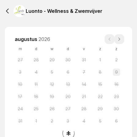
Luonto - Wellness & Zwemvijver
augustus
2026
m
d
w
d
v
z
z
27
28
29
30
31
1
2
3
4
5
6
7
8
9
10
11
12
13
14
15
16
17
18
19
20
21
22
23
24
25
26
27
28
29
30
31
1
2
3
4
5
6