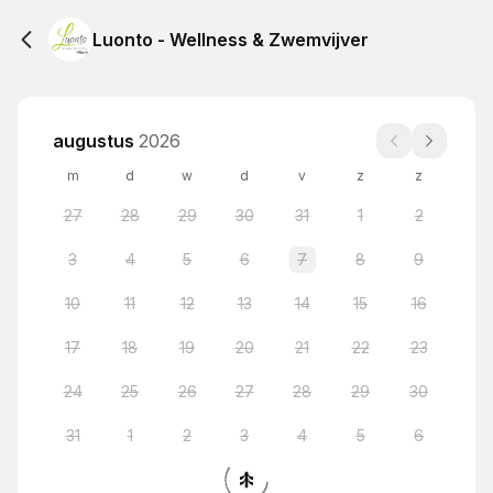
Luonto - Wellness & Zwemvijver
augustus
2026
m
d
w
d
v
z
z
27
28
29
30
31
1
2
3
4
5
6
7
8
9
10
11
12
13
14
15
16
17
18
19
20
21
22
23
24
25
26
27
28
29
30
31
1
2
3
4
5
6